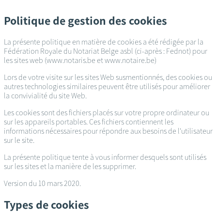
Passer
au
Politique de gestion des cookies
contenu
principal
La présente politique en matière de cookies a été rédigée par la
Fédération Royale du Notariat Belge asbl (ci-après : Fednot) pour
les sites web (www.notaris.be et www.notaire.be)
Lors de votre visite sur les sites Web susmentionnés, des cookies ou
autres technologies similaires peuvent être utilisés pour améliorer
la convivialité du site Web.
Les cookies sont des fichiers placés sur votre propre ordinateur ou
sur les appareils portables. Ces fichiers contiennent les
informations nécessaires pour répondre aux besoins de l'utilisateur
sur le site.
La présente politique tente à vous informer desquels sont utilisés
sur les sites et la manière de les supprimer.
Version du 10 mars 2020.
Types de cookies