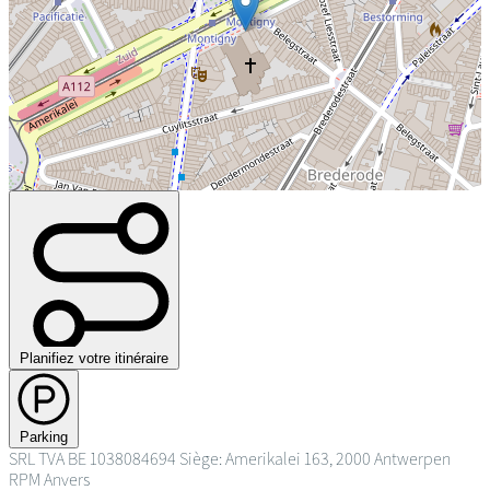
Planifiez votre itinéraire
Parking
SRL
TVA BE 1038084694
Siège: Amerikalei 163, 2000 Antwerpen
RPM Anvers