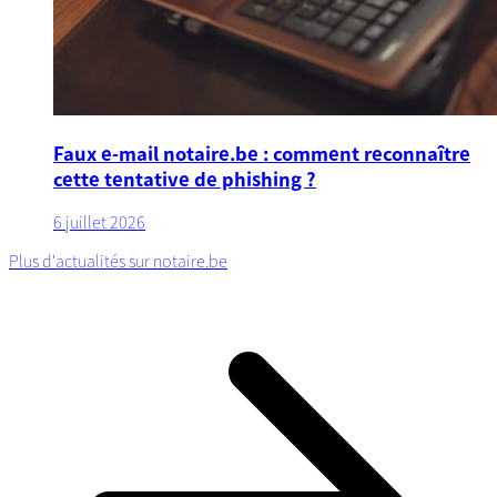
Faux e-mail notaire.be : comment reconnaître
cette tentative de phishing ?
6 juillet 2026
Plus d'actualités sur notaire.be