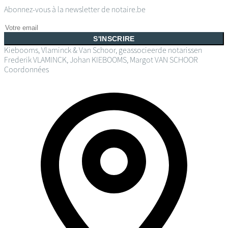
Abonnez-vous à la newsletter de notaire.be
S'INSCRIRE
Kiebooms, Vlaminck & Van Schoor, geassocieerde notarissen
Frederik VLAMINCK, Johan KIEBOOMS, Margot VAN SCHOOR
Coordonnées